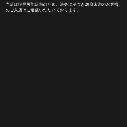
当店は喫煙可能店舗のため、法令に基づき20歳未満のお客様
のご入店はご遠慮いただいております。
【公式】イタリア酒場 BACCANO 豊橋店
Instagram
Instagram
電話する
電話する
WEB予約
WEB予約
トップページ
コース
メニュー
ドリンク
店内・空間
ギャラリー
クーポン
ブログ
新着情報
© 2026 【公式】BACCANO 豊橋店. All rights reserved.
サイトポリシー