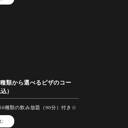
日のワイン
ィガフ
ボール/ジンジャーハイボール
ット付き~
ン/ピーチウーロン/モヒート/ピー
スタード添え~
)/キティ(赤ワイン＋ジンジャーエ
ーエール)
ロスティーニ)
割）
ンドレッシング～
0種類から選べるピザのコー
ウーロンハイ/緑茶ハイ/エナジーサ
税込）
特製ミートサルサ～
ト）/緑茶（アイス/ホット）/コー
0種類の飲み放題（90分）付き☆
ます。
種のボトルワインとスパークリングワ
む
み放題