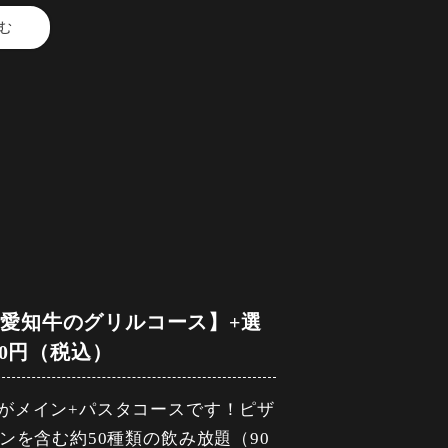
）と春キャベツのシュークルート
む
割）
ーツサワーウーロンハイ・緑茶ハ
イス）・緑茶（ホット/アイス）・コ
ニ・生マッシュルームのクロステ
ます。
ください
と愛知牛のグリルコース】+選
500円（税込）
ィガフ
ジンジャーハイボール・コクハイ
ルサ～
がメイン+パスタコースです！ピザ
ンを含む約50種類の飲み放題（90
レンジ・ファジーネーブル ・ピ