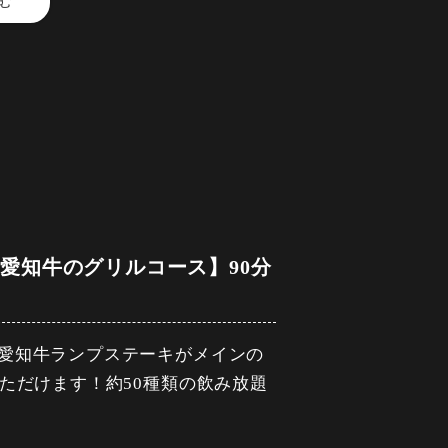
む
製ピクルス)
と愛知牛のグリルコース】90分
～バルサミコソース~
愛知牛ランプステーキがメインの
ルサ・アボガドのフリット)
ただけます！約50種類の飲み放題