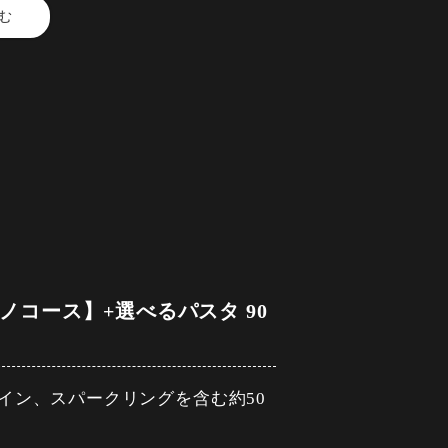
む
ット付き～
クハイ・ジンジャーハイ
レンジ・ファジーネーブル ・ピ
粒マスタード添え～
割）
ルーツサワー・ウーロンハイ ・
ニ・生マッシュルームのクロスティ
イス） ・緑茶（ホット/アイス）・
ます。
ノコース】+選べるパスタ 90
ださい
ィガフ
ルサ～
イン、スパークリングを含む約50
ークハイ・ジンジャーハイ
レンジ・ファジーネーブル ・ピ