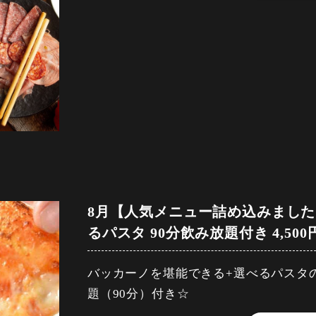
【品数】8品
［ビール］プレミアムモルツ・シャンデ
［スパークリングワイン］ 樽生！スパー
【人数】2名様から
・イカとズッキーニのアヒージョ～バケ
［ハイボール］トリスハイボール・コー
ル・ノワール
【時間】120分
［カクテル］カシスソーダ ・カシスオ
［赤ワイン］ ドンロメロ・テンプラニ
【飲み放題】有
・愛知県産、秀麗豚ロースのグリルステ
ーチウーロン・モヒート
ィニヨン／テッレ・フォルティ・サンジ
［焼酎］芋 ・麦（ロック/水割/ソーダ
［白ワイン］ テッレ・フォルティ・ト
【コース内容】
・5種類から選べるパスタ
［梅酒］（ロック／水割／ソーダ割）
ン／プラート・カタラット・ピノグリー
・BACCANO自家製前菜盛り合わせ
［サワー］レモンサワー ・グレープフ
［ワインカクテル］ カシス＆スパーク
(真蛸のカルパッチョ・ゼッポリーニ・ク
・10種類から選べるピザ
緑茶ハイ
リング／ライチ＆スパークリング／ピー
［ワイン］赤、白、ロゼ
［ハイボール］ 角ハイボール
・ヤングコーンと生ハムのサラダ～レモ
・ベリーベリーカタラーナ
［ソフトドリンク］烏龍茶（ホット/ア
8月【人気メニュー詰め込みました
コーラ ・ジンジャーエール・オレンジ
【予約期限】前日23時までにご予約く
・熱々、ポテトとアボガドのフリット～
るパスタ 90分飲み放題付き 4,50
飲み放題30分前ラストオーダー、
コースの制限時間は120分となっており
【予約期限】前日23時までにご予約く
・豊橋産、秀麗豚のパテ盛り合わせ
バッカーノを堪能できる+選べるパスタ
(パテ・リエット・ソーセージ)
題（90分）付き☆
【飲み放題内容】
［ビール］プレミアムモルツ・シャンデ