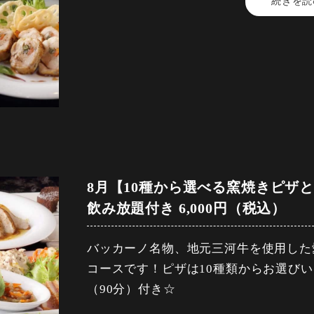
続きを読
【料金】6,500円（税込）
【品数】9品
【人数】2名様から
【時間】120分
【飲み放題】有
【コース内容】
・BACCANO自家製前菜盛り合わせ
(カプレーゼ・真蛸のカルパッチョ・自家
8月【10種から選べる窯焼きピザ
・夏野菜のラタトゥイユと生ハムサラダ
飲み放題付き 6,000円（税込）
・フリット盛り合わせ
バッカーノ名物、地元三河牛を使用した
(錦爽鶏むねフリット・ポテトミートサ
コースです！ピザは10種類からお選びい
（90分）付き☆
・豊橋産、秀麗豚のパテ盛り合わせ