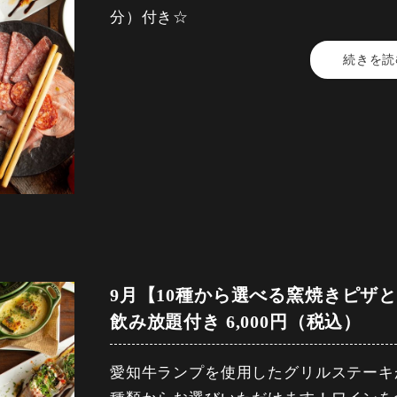
・トスカーナシュラスコ（生ソーセージ
分）付き☆
ーチウーロン・モヒート
［焼酎］芋 ・麦（ロック/水割/ソーダ
続きを読
【料金】6,500円（税込）
・自家製!!窯焼きマルゲリータ
［梅酒］（ロック／水割／ソーダ割）
【品数】9品
［サワー］レモンサワー ・グレープフ
【人数】2名様から
・ベリーベリーカタラーナ
緑茶ハイ
【時間】120分
［ワイン］赤、白、ロゼ
【飲み放題】有
飲み放題30分前ラストオーダー、
［ソフトドリンク］烏龍茶（ホット/ア
コースの制限時間は120分となっており
コーラ ・ジンジャーエール
【コース内容】
・BACCANO自家製前菜盛り合わせ
【飲み放題内容】
【予約期限】当日（15時までにご予約
［ビール］プレミアムモルツ・シャンデ
・夏野菜のラタトゥイユと生ハムサラダ
9月【10種から選べる窯焼きピザ
［ハイボール］トリスハイボール・ジン
飲み放題付き 6,000円（税込）
ル
・フリット盛り合わせ
［カクテル］カシスソーダ ・カシスオ
愛知牛ランプを使用したグリルステーキ
ーチウーロン・モヒート
・豊橋産、秀麗豚のパテ盛り合わせ