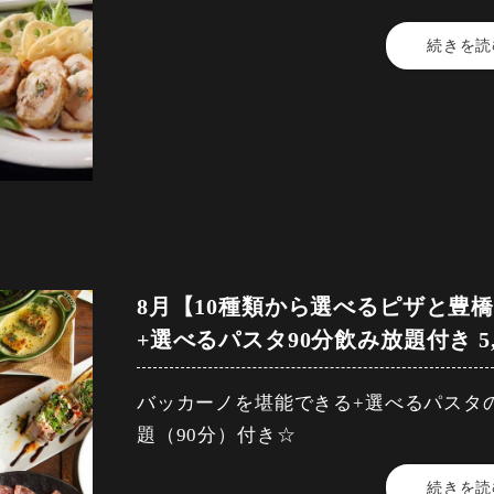
(パテ・リエット・ソーセージ)
続きを読
【料金】6,000円（税込）
【品数】8品
・イカとズッキーニのアヒージョ~バケ
【人数】2名様から
【時間】120分
・愛知牛ランプのグリルステーキ~粒マ
【飲み放題】有
・5種類から選べるパスタ
【コース内容】
・BACCANO自家製前菜盛り合わせ
・10種から選べる窯焼きピザ
(カプレーゼ・真蛸のカルパッチョ・自家
8月【10種類から選べるピザと豊
+選べるパスタ90分飲み放題付き 5
・ベリーベリーカタラーナ
・夏野菜のラタトゥイユと生ハムサラダ
バッカーノを堪能できる+選べるパスタ
飲み放題30分前ラストオーダー、
・フリット盛り合わせ
題（90分）付き☆
コースの制限時間は120分となっており
(錦爽鶏むねフリット・ポテトミートサ
続きを読
【料金】5,500円（税込）