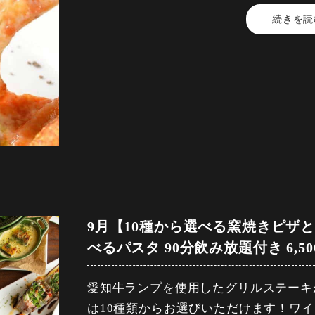
・トスカーナシュラスコ（生ソーセージ
ーチウーロン・モヒート
続きを読
【料金】4,000円（税込）
［焼酎］芋 ・麦（ロック/水割/ソーダ
【品数】6品
・自家製!!窯焼きマルゲリータ
［梅酒］（ロック/水割/ソーダ割）
【人数】2名様から
［サワー］レモンサワー・グレープフル
【時間】120分
・5種類から選べるパスタ
イ
【飲み放題】有
［ワイン］赤、白、ロゼ、
・ベリーベリーカタラーナ
［ソフトドリンク］烏龍茶（ホット/ア
【コース内容】
ーラ ・ジンジャーエール
・BACCANO自家製前菜盛り合わせ
飲み放題30分前ラストオーダー、
（旬野菜ピクルス・青さのりゼッポリー
コースの制限時間は120分となっており
【予約期限】前日の23時までにご予約
ィーニ）
9月【10種から選べる窯焼きピザ
【飲み放題内容】
・ヤングコーンのシーザーサラダ
べるパスタ 90分飲み放題付き 6,
［ビール］プレミアムモルツ・シャンデ
［ハイボール］トリスハイボール ・
・熱々、ポテトフリット～特製ミートサ
愛知牛ランプを使用したグリルステーキ
ボール
は10種類からお選びいただけます！ワイ
［カクテル］カシスソーダ ・カシスオ