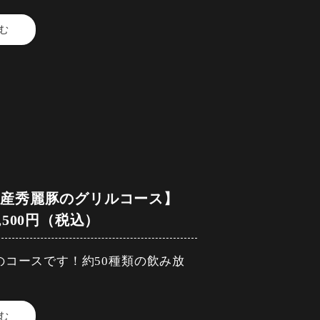
む
ット付き~
スタード添え~
製ピクルス)
橋産秀麗豚のグリルコース】
,500円（税込）
～バルサミコソース~
のコースです！約50種類の飲み放
ます。
ルサ・アボカドのフリット)
む