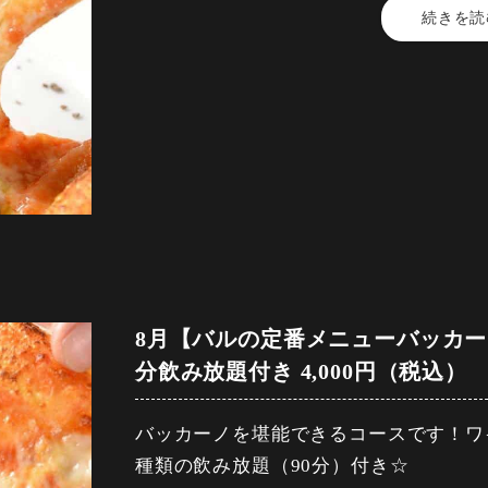
続きを読
【料金】4,500円（税込）
・イカとズッキーニのアヒージョ～バケ
［ハイボール］トリスハイボール・コー
【品数】7品
［カクテル］カシスソーダ ・カシスオ
【人数】2名様から
・愛知県産、秀麗豚のグリルステーキ～
ーチウーロン・モヒート
【時間】120分
［焼酎］芋 ・麦（ロック/水割/ソーダ
【飲み放題】有
・10種類から選べる窯焼きピザ
［梅酒］（ロック／水割／ソーダ割）
［サワー］レモンサワー ・グレープフ
【コース内容】
・ベリーベリーカタラーナ
緑茶ハイ
・BACCANO自家製前菜盛り合わせ
［ワイン］赤、白、ロゼ
(旬野菜のピクルス・青さのゼッポリー
飲み放題30分前ラストオーダー、
［ソフトドリンク］烏龍茶（ホット/ア
ーニ)
コースの制限時間は120分となっており
コーラ ・ジンジャーエール
8月【バルの定番メニューバッカー
・ヤングコーンのシーザーサラダ
分飲み放題付き 4,000円（税込）
【飲み放題内容】
【予約期限】前日23時までにご予約く
［ビール］プレミアムモルツ・シャンデ
・熱々、ポテトフリット～特製ミートサ
バッカーノを堪能できるコースです！ワ
［ハイボール］トリスハイボール ・コ
種類の飲み放題（90分）付き☆
［カクテル］カシスソーダ ・カシスオ