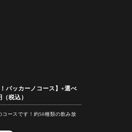
ィガフ
クリン(白・ロゼ)／アンジュエー
ット付き～
クハイ・ジンジャーハイ
レンジ・ファジーネーブル ・ピ
ーリョ／ベンド・カベルネ・ソーヴ
ーキ～粒マスタード添え～
ョベーゼ／ベリーニ・キャンティ
割）
レッビアーノ／KWV・ケープ・ブラ
ジョ／ホブノブ・シャルドネ
ルーツサワー・ウーロンハイ ・
リング／ピンクグレープ＆スパーク
ロスティーニ)
チ＆スパークリング
ンドレッシング～
イス） ・緑茶（ホット/アイス）・
！バッカーノコース】+選べ
ジュース
ださい
特製ミートサルサ～
0円（税込）
ます。
ださい
のコースです！約50種類の飲み放
ィガフ