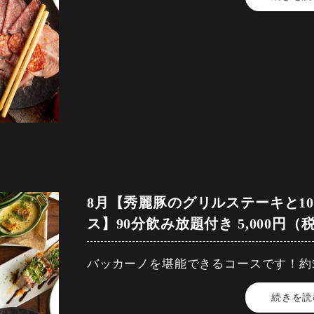
【飲み放題内容】
【品数】9品
・豊橋産、秀麗豚のパテ盛り合わせ
［ワイン］ カルロロッシ(赤or白)／本
【人数】2名様から
(パテ・リエット・ソーセージ)
［ビール］ プレミアムモルツ/シャンデ
【時間】120分
「ハイボール］ ハイボール/コークハイ
【飲み放題】有
・イカとズッキーニのアヒージョ~バケ
「カクテル］ カシスソーダ/カシスウーロ
チフィズ
【コース内容】
・愛知牛ランプのグリルステーキ~粉マ
［ワインカクテル］ サングリア(赤or白
・BACCANO自家製前菜盛り合わせ
ール)/オペレーター(白ワイン＋ジンジャ
(真蛸のカルパッチョ・ゼッポリーニ・ク
・10種から選べる窯焼きピザ
［焼酎］ 芋/麦 （ロック/水割/ソーダ
［梅酒］ （ロック/水割/ソーダ割）
・ヤングコーンと生ハムのサラダ～レモ
8月【秀麗豚のグリルステーキと1
・ベリーベリーカタラーナ
［サワー］ レモンサワー/ライチサワー/
ス】90分飲み放題付き 5,000円（
ワー/ピンクグレープサワー
・熱々、ポテトとアボガドのフリット～
飲み放題30分前ラストオーダー、
［ソフトドリンク］ 烏龍茶（アイス/ホッ
バッカーノを堪能できるコースです！約5
コースの制限時間は120分となっており
ラ/ジンジャーエール/エナジードリンク
・豊橋産、秀麗豚のパテ盛り合わせ
［プレミアムプラン＋500円］ 約10
続きを読
【料金】5,000円（税込）
(パテ・リエット・ソーセージ)
【飲み放題内容】
インがセルフで楽しめる！プレミアム飲