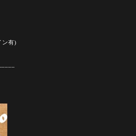
イン有)
_____