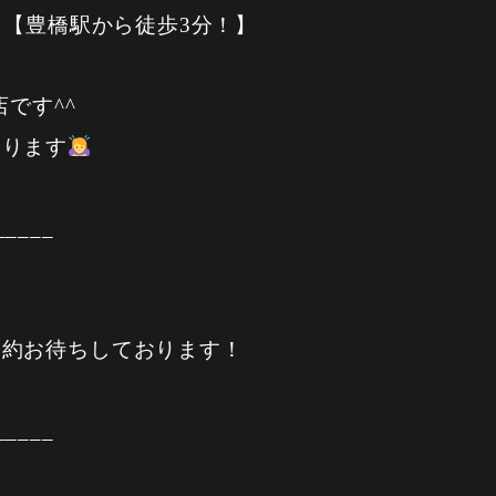
】【豊橋駅から徒歩3分！】
店です^^
おります
_____
予約お待ちしております！
_____