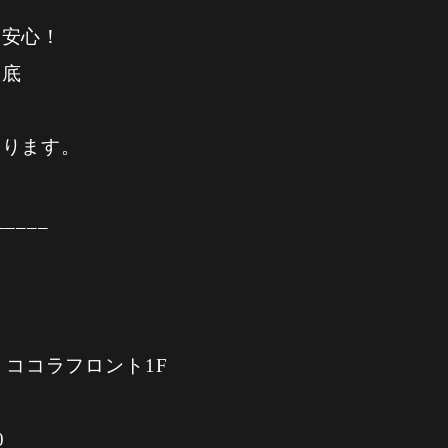
も安心！
徹底
おります。
_____
5 ココラフロント1F
0